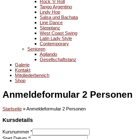
Rock ‘n’ Roll
Tango Argentino
Lindy Hop
Salsa und Bachata
Line Dance
Stepptanz
West Coast Swing
Latin Lady Style
Contemporary
Senioren
Agilando
Gesellschaftstanz
Galerie
Kontakt
Mitgliederbereich
Shop
Anmeldeformular 2 Personen
Startseite
»
Anmeldeformular 2 Personen
Kursdetails
Kursnummer
*
Start Datum
*