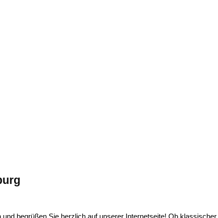
burg
 und begrüßen Sie herzlich auf unserer Internetseite!
Ob klassischer 