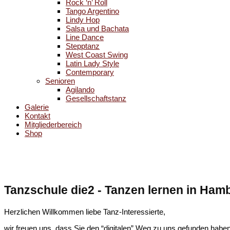
Rock ‘n’ Roll
Tango Argentino
Lindy Hop
Salsa und Bachata
Line Dance
Stepptanz
West Coast Swing
Latin Lady Style
Contemporary
Senioren
Agilando
Gesellschaftstanz
Galerie
Kontakt
Mitgliederbereich
Shop
Tanzschule die2 - Tanzen lernen in Ham
Herzlichen Willkommen liebe Tanz-Interessierte,
wir freuen uns, dass Sie den “digitalen” Weg zu uns gefunden haben