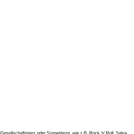
Gesellschaftstanz oder Szenetänze, wie z.B. Rock ‘n’ Roll, Salsa