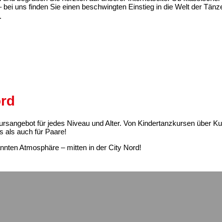
 bei uns finden Sie einen beschwingten Einstieg in die Welt der Tän
e.
ord
s Kursangebot für jedes Niveau und Alter. Von Kindertanzkursen über 
s als auch für Paare!
annten Atmosphäre – mitten in der City Nord!