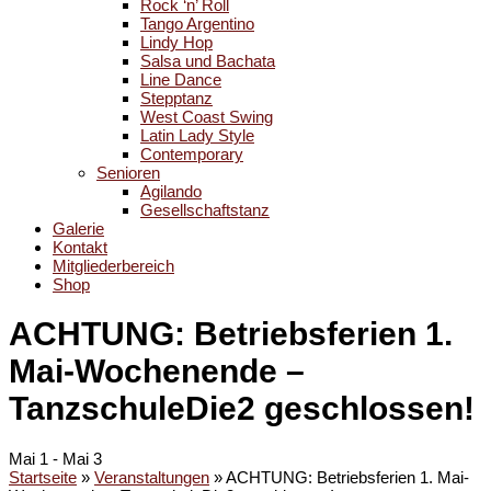
Rock ‘n’ Roll
Tango Argentino
Lindy Hop
Salsa und Bachata
Line Dance
Stepptanz
West Coast Swing
Latin Lady Style
Contemporary
Senioren
Agilando
Gesellschaftstanz
Galerie
Kontakt
Mitgliederbereich
Shop
ACHTUNG: Betriebsferien 1.
Mai-Wochenende –
TanzschuleDie2 geschlossen!
Mai 1
-
Mai 3
Startseite
»
Veranstaltungen
»
ACHTUNG: Betriebsferien 1. Mai-