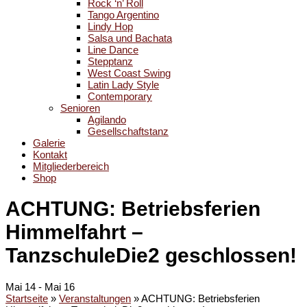
Rock ‘n’ Roll
Tango Argentino
Lindy Hop
Salsa und Bachata
Line Dance
Stepptanz
West Coast Swing
Latin Lady Style
Contemporary
Senioren
Agilando
Gesellschaftstanz
Galerie
Kontakt
Mitgliederbereich
Shop
ACHTUNG: Betriebsferien
Himmelfahrt –
TanzschuleDie2 geschlossen!
Mai 14
-
Mai 16
Startseite
»
Veranstaltungen
»
ACHTUNG: Betriebsferien