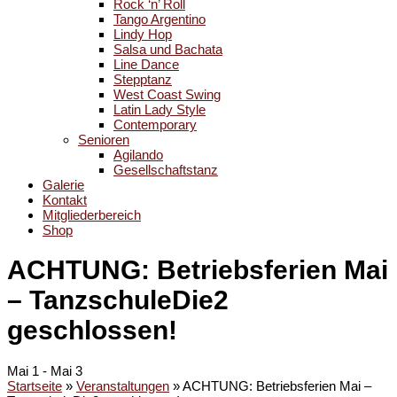
Rock ‘n’ Roll
Tango Argentino
Lindy Hop
Salsa und Bachata
Line Dance
Stepptanz
West Coast Swing
Latin Lady Style
Contemporary
Senioren
Agilando
Gesellschaftstanz
Galerie
Kontakt
Mitgliederbereich
Shop
ACHTUNG: Betriebsferien Mai
– TanzschuleDie2
geschlossen!
Mai 1
-
Mai 3
Startseite
»
Veranstaltungen
»
ACHTUNG: Betriebsferien Mai –