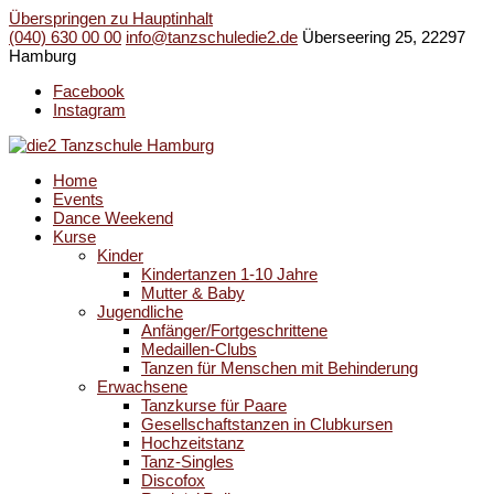
Überspringen zu Hauptinhalt
(040) 630 00 00
info@tanzschuledie2.de
Überseering 25, 22297
Hamburg
Facebook
Instagram
Home
Events
Dance Weekend
Kurse
Kinder
Kindertanzen 1-10 Jahre
Mutter & Baby
Jugendliche
Anfänger/Fortgeschrittene
Medaillen-Clubs
Tanzen für Menschen mit Behinderung
Erwachsene
Tanzkurse für Paare
Gesellschaftstanzen in Clubkursen
Hochzeitstanz
Tanz-Singles
Discofox