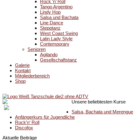
Rock ‘n’ Roll
Tango Argentino
Lindy Hop
Salsa und Bachata
Line Dance
Stepptanz
West Coast Swing
Latin Lady Style
Contemporary
Senioren
Agilando
Gesellschaftstanz
Galerie
Kontakt
Mitgliederbereich
Shop
Unsere beliebtesten Kurse
Salsa, Bachata und Merengue
Anfängerkurs für Jugendliche
Rock’n‘ Roll
Discofox
Aktuelle Beiträge