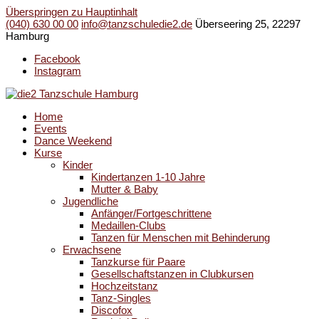
Überspringen zu Hauptinhalt
(040) 630 00 00
info@tanzschuledie2.de
Überseering 25, 22297
Hamburg
Facebook
Instagram
Home
Events
Dance Weekend
Kurse
Kinder
Kindertanzen 1-10 Jahre
Mutter & Baby
Jugendliche
Anfänger/Fortgeschrittene
Medaillen-Clubs
Tanzen für Menschen mit Behinderung
Erwachsene
Tanzkurse für Paare
Gesellschaftstanzen in Clubkursen
Hochzeitstanz
Tanz-Singles
Discofox