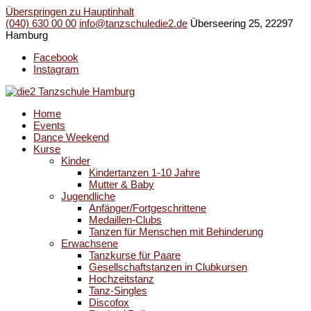
Überspringen zu Hauptinhalt
(040) 630 00 00
info@tanzschuledie2.de
Überseering 25, 22297
Hamburg
Facebook
Instagram
Home
Events
Dance Weekend
Kurse
Kinder
Kindertanzen 1-10 Jahre
Mutter & Baby
Jugendliche
Anfänger/Fortgeschrittene
Medaillen-Clubs
Tanzen für Menschen mit Behinderung
Erwachsene
Tanzkurse für Paare
Gesellschaftstanzen in Clubkursen
Hochzeitstanz
Tanz-Singles
Discofox