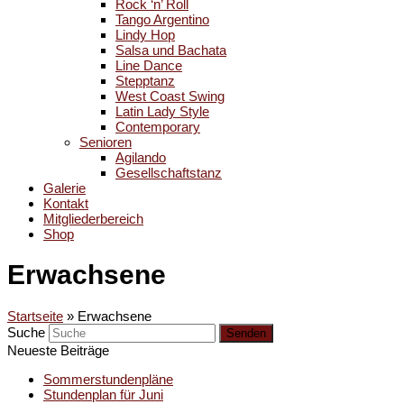
Rock ‘n’ Roll
Tango Argentino
Lindy Hop
Salsa und Bachata
Line Dance
Stepptanz
West Coast Swing
Latin Lady Style
Contemporary
Senioren
Agilando
Gesellschaftstanz
Galerie
Kontakt
Mitgliederbereich
Shop
Erwachsene
Startseite
»
Erwachsene
Suche
Senden
Neueste Beiträge
Sommerstundenpläne
Stundenplan für Juni